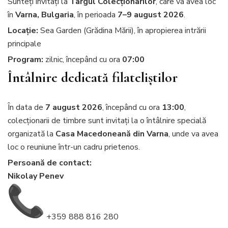
Sunteți invitați la
Târgul Colecționarilor
, care va avea loc
în
Varna, Bulgaria
, în perioada
7–9 august 2026
.
Locație:
Sea Garden (Grădina Mării), în apropierea intrării
principale
Program:
zilnic, începând cu ora
07:00
Întâlnire dedicată filateliștilor
În data de
7 august 2026
, începând cu ora
13:00
,
colecționarii de timbre sunt invitați la o întâlnire specială
organizată la
Casa Macedoneană din Varna
, unde va avea
loc o reuniune într-un cadru prietenos.
Persoană de contact:
Nikolay Penev
+359 888 816 280