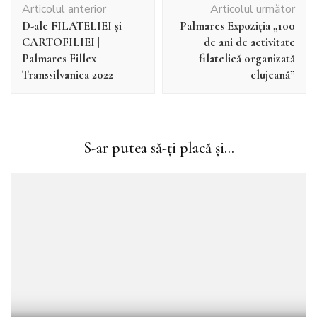
Articolul anterior
Articolul următor
în
D-ale FILATELIEI și
Palmares Expoziţia „100
articole
CARTOFILIEI |
de ani de activitate
Palmares Fillex
filatelică organizată
Transsilvanica 2022
clujeană”
S-ar putea să-ți placă și...